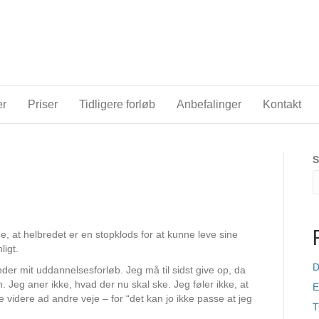
er
Priser
Tidligere forløb
Anbefalinger
Kontakt
S
e, at helbredet er en stopklods for at kunne leve sine
igt.
D
er mit uddannelsesforløb. Jeg må til sidst give op, da
. Jeg aner ikke, hvad der nu skal ske. Jeg føler ikke, at
E
 videre ad andre veje – for “det kan jo ikke passe at jeg
T