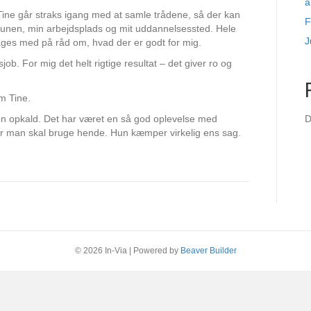
a
. Tine går straks igang med at samle trådene, så der kan
F
mmunen, min arbejdsplads og mit uddannelsessted. Hele
J
tages med på råd om, hvad der er godt for mig.
job. For mig det helt rigtige resultat – det giver ro og
om Tine.
lefon opkald. Det har været en så god oplevelse med
D
når man skal bruge hende. Hun kæmper virkelig ens sag.
© 2026 In-Via
|
Powered by
Beaver Builder